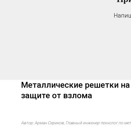
Напиш
Металлические решетки на 
защите от взлома
Автор: Арман Сериков, Главный инженер-технолог по м