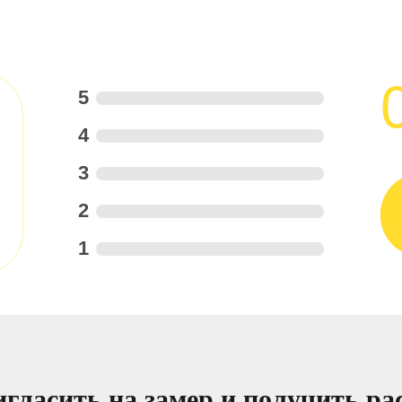
5
4
3
2
1
гласить на замер и получить ра