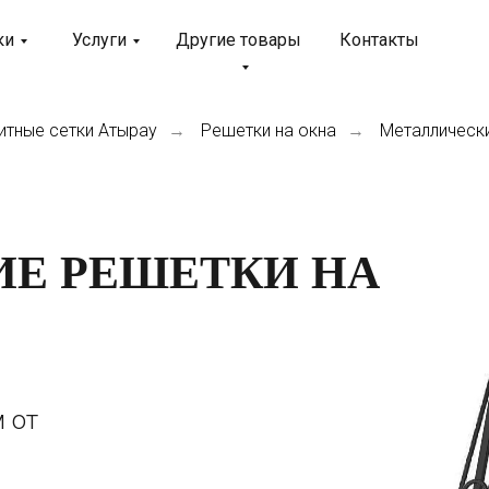
ки
Услуги
Другие товары
Контакты
тные сетки Атырау
Решетки на окна
Металлически
→
→
Е РЕШЕТКИ НА
 от