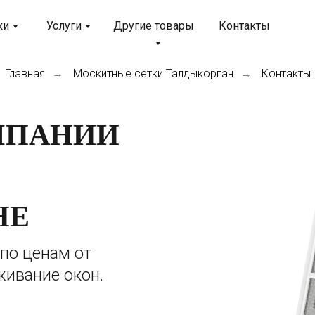
ки
Услуги
Другие товары
Контакты
Главная
Москитные сетки Талдыкорган
Контакты
→
→
МПАНИИ
НЕ
по ценам от
живание окон.