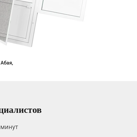
 Абая,
циалистов
 минут