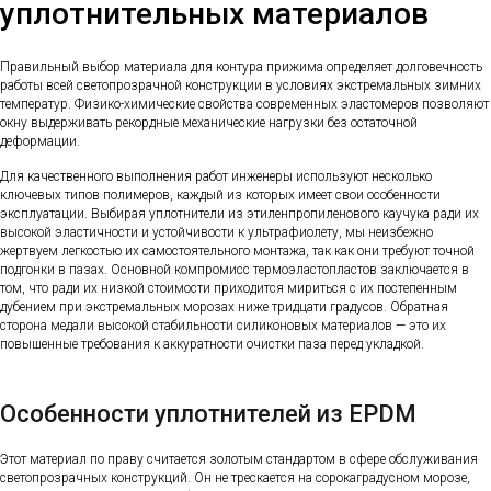
уплотнительных материалов
Правильный выбор материала для контура прижима определяет долговечность
работы всей светопрозрачной конструкции в условиях экстремальных зимних
температур. Физико-химические свойства современных эластомеров позволяют
окну выдерживать рекордные механические нагрузки без остаточной
деформации.
Для качественного выполнения работ инженеры используют несколько
ключевых типов полимеров, каждый из которых имеет свои особенности
эксплуатации. Выбирая уплотнители из этиленпропиленового каучука ради их
высокой эластичности и устойчивости к ультрафиолету, мы неизбежно
жертвуем легкостью их самостоятельного монтажа, так как они требуют точной
подгонки в пазах. Основной компромисс термоэластопластов заключается в
том, что ради их низкой стоимости приходится мириться с их постепенным
дубением при экстремальных морозах ниже тридцати градусов. Обратная
сторона медали высокой стабильности силиконовых материалов — это их
повышенные требования к аккуратности очистки паза перед укладкой.
Особенности уплотнителей из EPDM
Этот материал по праву считается золотым стандартом в сфере обслуживания
светопрозрачных конструкций. Он не трескается на сорокаградусном морозе,