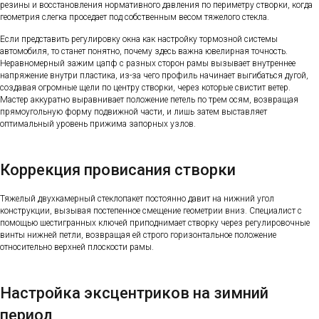
резины и восстановления нормативного давления по периметру створки, когда
геометрия слегка проседает под собственным весом тяжелого стекла.
Если представить регулировку окна как настройку тормозной системы
автомобиля, то станет понятно, почему здесь важна ювелирная точность.
Неравномерный зажим цапф с разных сторон рамы вызывает внутреннее
напряжение внутри пластика, из-за чего профиль начинает выгибаться дугой,
создавая огромные щели по центру створки, через которые свистит ветер.
Мастер аккуратно выравнивает положение петель по трем осям, возвращая
прямоугольную форму подвижной части, и лишь затем выставляет
оптимальный уровень прижима запорных узлов.
Коррекция провисания створки
Тяжелый двухкамерный стеклопакет постоянно давит на нижний угол
конструкции, вызывая постепенное смещение геометрии вниз. Специалист с
помощью шестигранных ключей приподнимает створку через регулировочные
винты нижней петли, возвращая ей строго горизонтальное положение
относительно верхней плоскости рамы.
Настройка эксцентриков на зимний
период