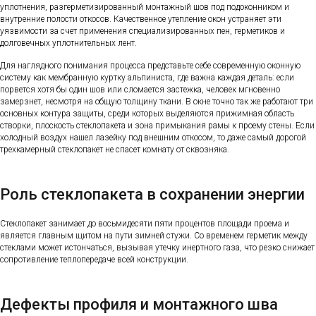
уплотнения, разгерметизированный монтажный шов под подоконником и
внутренние полости откосов. Качественное утепление окон устраняет эти
уязвимости за счет применения специализированных пен, герметиков и
долговечных уплотнительных лент.
Для наглядного понимания процесса представьте себе современную оконную
систему как мембранную куртку альпиниста, где важна каждая деталь: если
порвется хотя бы один шов или сломается застежка, человек мгновенно
замерзнет, несмотря на общую толщину ткани. В окне точно так же работают три
основных контура защиты, среди которых выделяются прижимная область
створки, плоскость стеклопакета и зона примыкания рамы к проему стены. Если
холодный воздух нашел лазейку под внешним откосом, то даже самый дорогой
трехкамерный стеклопакет не спасет комнату от сквозняка.
Роль стеклопакета в сохранении энергии
Стеклопакет занимает до восьмидесяти пяти процентов площади проема и
является главным щитом на пути зимней стужи. Со временем герметик между
стеклами может истончаться, вызывая утечку инертного газа, что резко снижает
сопротивление теплопередаче всей конструкции.
Дефекты профиля и монтажного шва