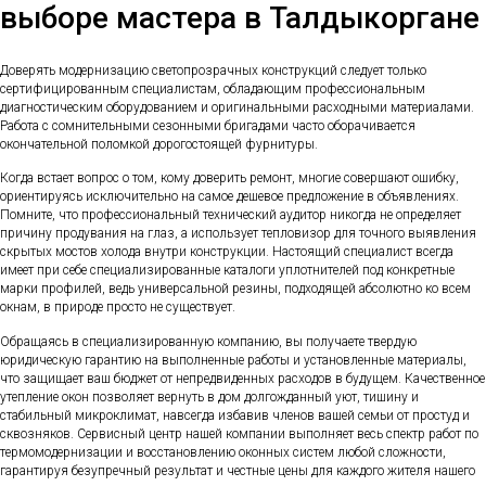
выборе мастера в Талдыкоргане
Доверять модернизацию светопрозрачных конструкций следует только
сертифицированным специалистам, обладающим профессиональным
диагностическим оборудованием и оригинальными расходными материалами.
Работа с сомнительными сезонными бригадами часто оборачивается
окончательной поломкой дорогостоящей фурнитуры.
Когда встает вопрос о том, кому доверить ремонт, многие совершают ошибку,
ориентируясь исключительно на самое дешевое предложение в объявлениях.
Помните, что профессиональный технический аудитор никогда не определяет
причину продувания на глаз, а использует тепловизор для точного выявления
скрытых мостов холода внутри конструкции. Настоящий специалист всегда
имеет при себе специализированные каталоги уплотнителей под конкретные
марки профилей, ведь универсальной резины, подходящей абсолютно ко всем
окнам, в природе просто не существует.
Обращаясь в специализированную компанию, вы получаете твердую
юридическую гарантию на выполненные работы и установленные материалы,
что защищает ваш бюджет от непредвиденных расходов в будущем. Качественное
утепление окон позволяет вернуть в дом долгожданный уют, тишину и
стабильный микроклимат, навсегда избавив членов вашей семьи от простуд и
сквозняков. Сервисный центр нашей компании выполняет весь спектр работ по
термомодернизации и восстановлению оконных систем любой сложности,
гарантируя безупречный результат и честные цены для каждого жителя нашего