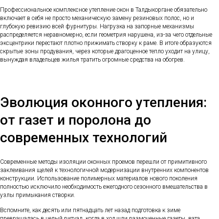
Профессиональное комплексное утепление окон в Талдыкоргане обязательно
включает в себя не просто механическую замену резиновых полос, но и
глубокую ревизию всей фурнитуры. Нагрузка на запорные механизмы
распределяется неравномерно, если геометрия нарушена, из-за чего отдельные
эксцентрики перестают плотно прижимать створку к раме. В итоге образуются
скрытые зоны продувания, через которые драгоценное тепло уходит на улицу,
вынуждая владельцев жилья тратить огромные средства на обогрев.
Эволюция оконного утепления:
от газет и поролона до
современных технологий
Современные методы изоляции оконных проемов перешли от примитивного
заклеивания щелей к технологичной модернизации внутренних компонентов
конструкции. Использование полимерных материалов нового поколения
полностью исключило необходимость ежегодного сезонного вмешательства в
узлы примыкания створки.
Вспомните, как десять или пятнадцать лет назад подготовка к зиме
превращалась в целый ритуал, когда в ход шли размоченные газеты, вата,