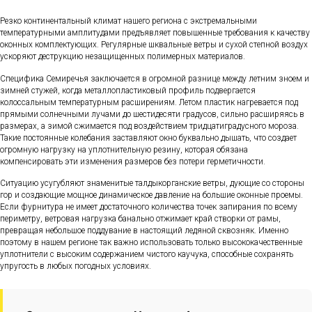
Резко континентальный климат нашего региона с экстремальными
температурными амплитудами предъявляет повышенные требования к качеству
оконных комплектующих. Регулярные шквальные ветры и сухой степной воздух
ускоряют деструкцию незащищенных полимерных материалов.
Специфика Семиречья заключается в огромной разнице между летним зноем и
зимней стужей, когда металлопластиковый профиль подвергается
колоссальным температурным расширениям. Летом пластик нагревается под
прямыми солнечными лучами до шестидесяти градусов, сильно расширяясь в
размерах, а зимой сжимается под воздействием тридцатиградусного мороза.
Такие постоянные колебания заставляют окно буквально дышать, что создает
огромную нагрузку на уплотнительную резину, которая обязана
компенсировать эти изменения размеров без потери герметичности.
Ситуацию усугубляют знаменитые талдыкорганские ветры, дующие со стороны
гор и создающие мощное динамическое давление на большие оконные проемы.
Если фурнитура не имеет достаточного количества точек запирания по всему
периметру, ветровая нагрузка банально отжимает край створки от рамы,
превращая небольшое поддувание в настоящий ледяной сквозняк. Именно
поэтому в нашем регионе так важно использовать только высококачественные
уплотнители с высоким содержанием чистого каучука, способные сохранять
упругость в любых погодных условиях.