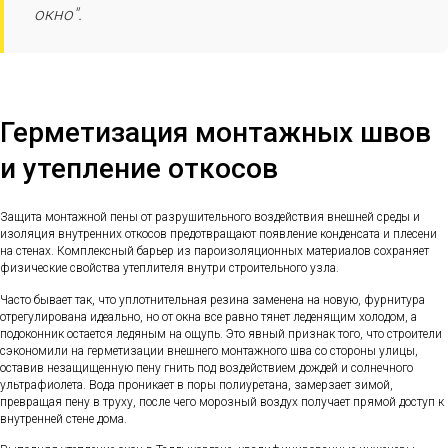
окно".
Герметизация монтажных швов
и утепление откосов
Защита монтажной пены от разрушительного воздействия внешней среды и
изоляция внутренних откосов предотвращают появление конденсата и плесени
на стенах. Комплексный барьер из пароизоляционных материалов сохраняет
физические свойства утеплителя внутри строительного узла.
Часто бывает так, что уплотнительная резина заменена на новую, фурнитура
отрегулирована идеально, но от окна все равно тянет леденящим холодом, а
подоконник остается ледяным на ощупь. Это явный признак того, что строители
сэкономили на герметизации внешнего монтажного шва со стороны улицы,
оставив незащищенную пену гнить под воздействием дождей и солнечного
ультрафиолета. Вода проникает в поры полиуретана, замерзает зимой,
превращая пену в труху, после чего морозный воздух получает прямой доступ к
внутренней стене дома.