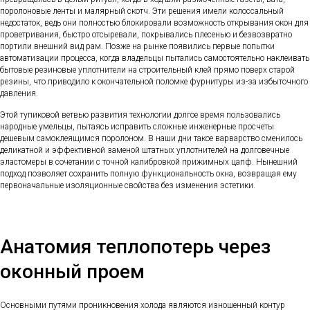
поролоновые ленты и малярный скотч. Эти решения имели колоссальный
недостаток, ведь они полностью блокировали возможность открывания окон для
проветривания, быстро отсыревали, покрывались плесенью и безвозвратно
портили внешний вид рам. Позже на рынке появились первые попытки
автоматизации процесса, когда владельцы пытались самостоятельно наклеивать
бытовые резиновые уплотнители на строительный клей прямо поверх старой
резины, что приводило к окончательной поломке фурнитуры из-за избыточного
давления.
Этой тупиковой ветвью развития технологии долгое время пользовались
народные умельцы, пытаясь исправить сложные инженерные просчеты
дешевым самоклеящимся поролоном. В наши дни такое варварство сменилось
деликатной и эффективной заменой штатных уплотнителей на долговечные
эластомеры в сочетании с точной калибровкой прижимных цапф. Нынешний
подход позволяет сохранить полную функциональность окна, возвращая ему
первоначальные изоляционные свойства без изменения эстетики.
Анатомия теплопотерь через
оконный проем
Основными путями проникновения холода являются изношенный контур