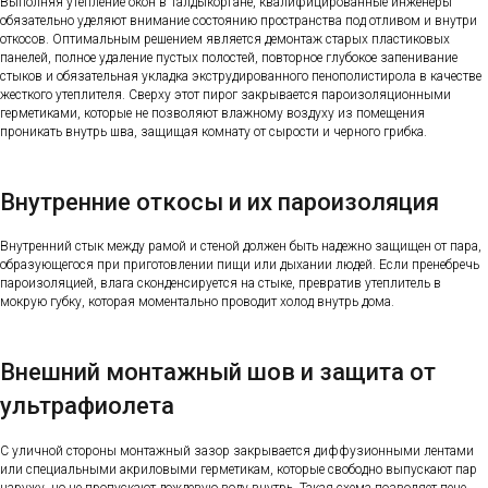
Выполняя утепление окон в Талдыкоргане, квалифицированные инженеры
обязательно уделяют внимание состоянию пространства под отливом и внутри
откосов. Оптимальным решением является демонтаж старых пластиковых
панелей, полное удаление пустых полостей, повторное глубокое запенивание
стыков и обязательная укладка экструдированного пенополистирола в качестве
жесткого утеплителя. Сверху этот пирог закрывается пароизоляционными
герметиками, которые не позволяют влажному воздуху из помещения
проникать внутрь шва, защищая комнату от сырости и черного грибка.
Внутренние откосы и их пароизоляция
Внутренний стык между рамой и стеной должен быть надежно защищен от пара,
образующегося при приготовлении пищи или дыхании людей. Если пренебречь
пароизоляцией, влага сконденсируется на стыке, превратив утеплитель в
мокрую губку, которая моментально проводит холод внутрь дома.
Внешний монтажный шов и защита от
ультрафиолета
С уличной стороны монтажный зазор закрывается диффузионными лентами
или специальными акриловыми герметикам, которые свободно выпускают пар
наружу, но не пропускают дождевую воду внутрь. Такая схема позволяет пене