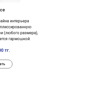
се
айна интерьера
 плиссированную
ри (любого размера),
ется гармошкой.
0 тг.
ать