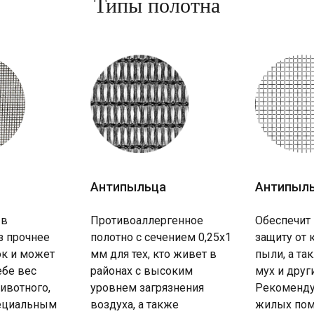
Типы полотна
Антипыльца
Антипыл
 в
Противоаллергенное
Обеспечит
з прочнее
полотно с сечением 0,25х1
защиту от 
к и может
мм для тех, кто живет в
пыли, а та
ебе вес
районах с высоким
мух и друг
ивотного,
уровнем загрязнения
Рекоменду
пециальным
воздуха, а также
жилых пом