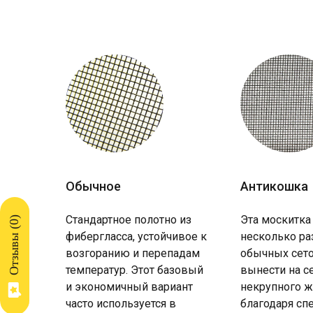
Обычное
Антикошка
Стандартное полотно из
Эта москитка
)
0
Отзывы (
фибергласса, устойчивое к
несколько ра
возгоранию и перепадам
обычных сето
температур. Этот базовый
вынести на с
и экономичный вариант
некрупного ж
часто используется в
благодаря с