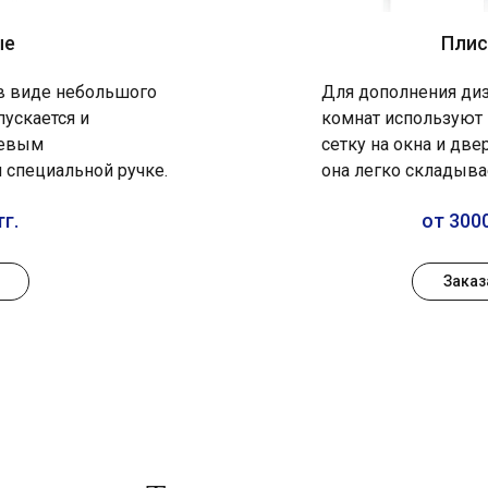
ые
Плис
 в виде небольшого
Для дополнения диз
пускается и
комнат используют
иевым
сетку на окна и две
 специальной ручке.
она легко складыва
тг.
от 3000
Заказ