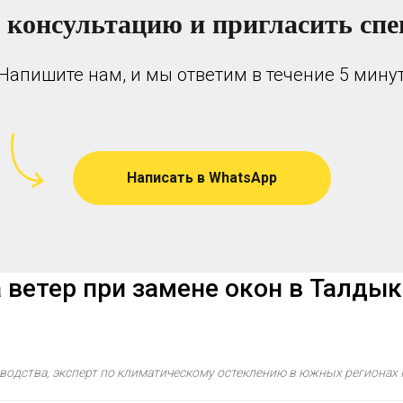
 консультацию и пригласить спе
Напишите нам, и мы ответим в течение 5 мину
Написать в WhatsApp
а ветер при замене окон в Талды
зводства, эксперт по климатическому остеклению в южных регионах 