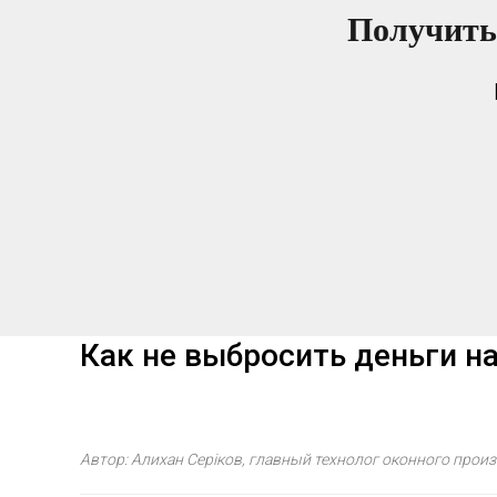
Получить
Как не выбросить деньги н
Автор: Алихан Серіков, главный технолог оконного прои