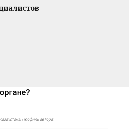
циалистов
т
коргане?
Казахстана. Профиль автора: