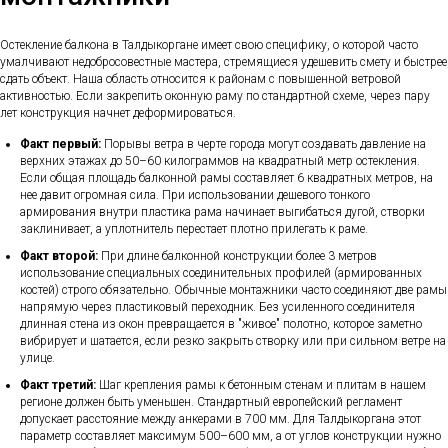
Остекление балкона в Талдыкоргане имеет свою специфику, о которой часто
умалчивают недобросовестные мастера, стремящиеся удешевить смету и быстрее
сдать объект. Наша область относится к районам с повышенной ветровой
активностью. Если закрепить оконную раму по стандартной схеме, через пару
лет конструкция начнет деформироваться.
Факт первый:
Порывы ветра в черте города могут создавать давление на
верхних этажах до 50–60 килограммов на квадратный метр остекления.
Если общая площадь балконной рамы составляет 6 квадратных метров, на
нее давит огромная сила. При использовании дешевого тонкого
армирования внутри пластика рама начинает выгибаться дугой, створки
заклинивает, а уплотнитель перестает плотно прилегать к раме.
Факт второй:
При длине балконной конструкции более 3 метров
использование специальных соединительных профилей (армированных
костей) строго обязательно. Обычные монтажники часто соединяют две рамы
напрямую через пластиковый переходник. Без усиленного соединителя
длинная стена из окон превращается в "живое" полотно, которое заметно
вибрирует и шатается, если резко закрыть створку или при сильном ветре на
улице.
Факт третий:
Шаг крепления рамы к бетонным стенам и плитам в нашем
регионе должен быть уменьшен. Стандартный европейский регламент
допускает расстояние между анкерами в 700 мм. Для Талдыкоргана этот
параметр составляет максимум 500–600 мм, а от углов конструкции нужно