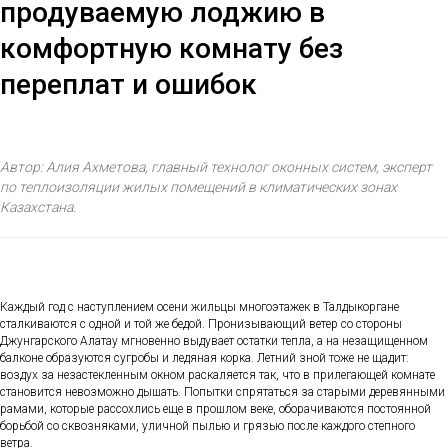
продуваемую лоджию в
комфортную комнату без
переплат и ошибок
Автор: Алия Ахметова, главный технолог оконных систем, эксперт
по теплоизоляции жилых помещений в климатических зонах
Казахстана.
Каждый год с наступлением осени жильцы многоэтажек в Талдыкоргане
сталкиваются с одной и той же бедой. Пронизывающий ветер со стороны
Джунгарского Алатау мгновенно выдувает остатки тепла, а на незащищенном
балконе образуются сугробы и ледяная корка. Летний зной тоже не щадит:
воздух за незастекленным окном раскаляется так, что в прилегающей комнате
становится невозможно дышать. Попытки спрятаться за старыми деревянными
рамами, которые рассохлись еще в прошлом веке, оборачиваются постоянной
борьбой со сквозняками, уличной пылью и грязью после каждого степного
ветра.