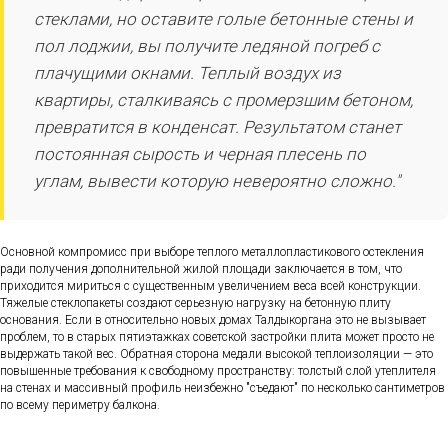
стеклами, но оставите голые бетонные стены и
пол лоджии, вы получите ледяной погреб с
плачущими окнами. Теплый воздух из
квартиры, сталкиваясь с промерзшим бетоном,
превратится в конденсат. Результатом станет
постоянная сырость и черная плесень по
углам, вывести которую невероятно сложно."
Основной компромисс при выборе теплого металлопластикового остекления
ради получения дополнительной жилой площади заключается в том, что
приходится мириться с существенным увеличением веса всей конструкции.
Тяжелые стеклопакеты создают серьезную нагрузку на бетонную плиту
основания. Если в относительно новых домах Талдыкоргана это не вызывает
проблем, то в старых пятиэтажках советской застройки плита может просто не
выдержать такой вес. Обратная сторона медали высокой теплоизоляции — это
повышенные требования к свободному пространству: толстый слой утеплителя
на стенах и массивный профиль неизбежно "съедают" по несколько сантиметров
по всему периметру балкона.