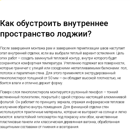
Как обустроить внутреннее
пространство лоджии?
После завершения монтажа рам и завершения герметизации швов наступает
этап внутренней отделки, если вы выбрали теплый вариант остекления. Цель
этих работ — создать замкнутый тепловой контур, внутри которого будет
сохраняться комфортная температура. Утеплению подлежат все поверхности,
которые граничат с улицей или соседскими неотапливаемыми балконами: пол,
потолок и парапетная стена. Для этого применяется экструдированный
пенополистирол толщиной от 50 мм — он обладает высокой плотностью, не
боится влаги и отлично держит форму.
Поверх слоя пенополистирола монтируется рулонный пенофол — тонкий
вспененный полиэтилен, покрытый с одной стороны настоящей алюминиевой
фольгой. Он работает по принципу зеркала, отражая инфракрасное тепловое
излучение обратно внутрь помещения. Для финишной отделки стен
используются практичные материалы, которые не выгорают на солнце и легко
моются: влагостойкий гипсокартон под покраску или обои, качественные
пластиковые панели или классическая деревянная вагонка, обработанная
защитными составами от гниения и возгорания.