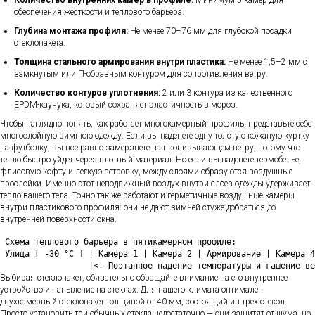
Количество внутренних камер в профиле:
Минимум 5 камер для
обеспечения жесткости и теплового барьера.
Глубина монтажа профиля:
Не менее 70–76 мм для глубокой посадки
стеклопакета.
Толщина стального армирования внутри пластика:
Не менее 1,5–2 мм с
замкнутым или П-образным контуром для сопротивления ветру.
Количество контуров уплотнения:
2 или 3 контура из качественного
EPDM-каучука, который сохраняет эластичность в мороз.
Чтобы наглядно понять, как работает многокамерный профиль, представьте себе
многослойную зимнюю одежду. Если вы наденете одну толстую кожаную куртку
на футболку, вы все равно замерзнете на пронизывающем ветру, потому что
тепло быстро уйдет через плотный материал. Но если вы наденете термобелье,
флисовую кофту и легкую ветровку, между слоями образуются воздушные
прослойки. Именно этот неподвижный воздух внутри слоев одежды удерживает
тепло вашего тела. Точно так же работают и герметичные воздушные камеры
внутри пластикового профиля: они не дают зимней стуже добраться до
внутренней поверхности окна.
 Схема теплового барьера в пятикамерном профиле:

 Улица [ -30 °C ] | Камера 1 | Камера 2 | Армирование | Камера 4
Выбирая стеклопакет, обязательно обращайте внимание на его внутреннее
устройство и напыление на стеклах. Для нашего климата оптимален
двухкамерный стеклопакет толщиной от 40 мм, состоящий из трех стекол.
Просто установить три обычных стекла недостаточно — они защитят от шума, но