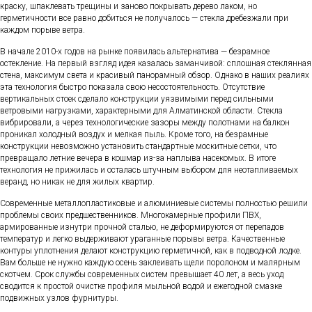
краску, шпаклевать трещины и заново покрывать дерево лаком, но
герметичности все равно добиться не получалось — стекла дребезжали при
каждом порыве ветра.
В начале 2010-х годов на рынке появилась альтернатива — безрамное
остекление. На первый взгляд идея казалась заманчивой: сплошная стеклянная
стена, максимум света и красивый панорамный обзор. Однако в наших реалиях
эта технология быстро показала свою несостоятельность. Отсутствие
вертикальных стоек сделало конструкции уязвимыми перед сильными
ветровыми нагрузками, характерными для Алматинской области. Стекла
вибрировали, а через технологические зазоры между полотнами на балкон
проникал холодный воздух и мелкая пыль. Кроме того, на безрамные
конструкции невозможно установить стандартные москитные сетки, что
превращало летние вечера в кошмар из-за наплыва насекомых. В итоге
технология не прижилась и осталась штучным выбором для неотапливаемых
веранд, но никак не для жилых квартир.
Современные металлопластиковые и алюминиевые системы полностью решили
проблемы своих предшественников. Многокамерные профили ПВХ,
армированные изнутри прочной сталью, не деформируются от перепадов
температур и легко выдерживают ураганные порывы ветра. Качественные
контуры уплотнения делают конструкцию герметичной, как в подводной лодке.
Вам больше не нужно каждую осень заклеивать щели поролоном и малярным
скотчем. Срок службы современных систем превышает 40 лет, а весь уход
сводится к простой очистке профиля мыльной водой и ежегодной смазке
подвижных узлов фурнитуры.