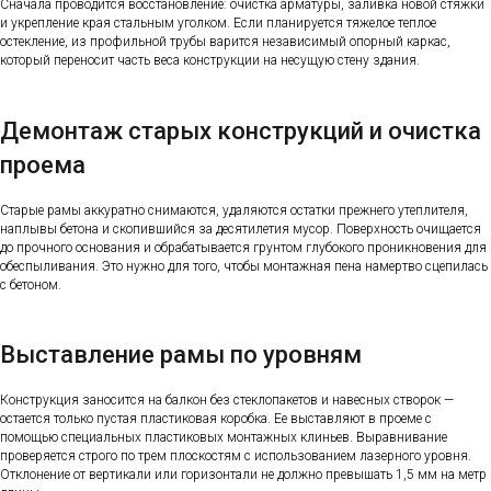
Сначала проводится восстановление: очистка арматуры, заливка новой стяжки
и укрепление края стальным уголком. Если планируется тяжелое теплое
остекление, из профильной трубы варится независимый опорный каркас,
который переносит часть веса конструкции на несущую стену здания.
Демонтаж старых конструкций и очистка
проема
Старые рамы аккуратно снимаются, удаляются остатки прежнего утеплителя,
наплывы бетона и скопившийся за десятилетия мусор. Поверхность очищается
до прочного основания и обрабатывается грунтом глубокого проникновения для
обеспыливания. Это нужно для того, чтобы монтажная пена намертво сцепилась
с бетоном.
Выставление рамы по уровням
Конструкция заносится на балкон без стеклопакетов и навесных створок —
остается только пустая пластиковая коробка. Ее выставляют в проеме с
помощью специальных пластиковых монтажных клиньев. Выравнивание
проверяется строго по трем плоскостям с использованием лазерного уровня.
Отклонение от вертикали или горизонтали не должно превышать 1,5 мм на метр