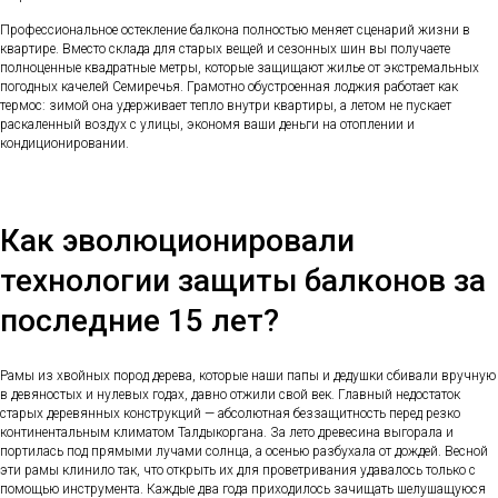
Профессиональное остекление балкона полностью меняет сценарий жизни в
квартире. Вместо склада для старых вещей и сезонных шин вы получаете
полноценные квадратные метры, которые защищают жилье от экстремальных
погодных качелей Семиречья. Грамотно обустроенная лоджия работает как
термос: зимой она удерживает тепло внутри квартиры, а летом не пускает
раскаленный воздух с улицы, экономя ваши деньги на отоплении и
кондиционировании.
Как эволюционировали
технологии защиты балконов за
последние 15 лет?
Рамы из хвойных пород дерева, которые наши папы и дедушки сбивали вручную
в девяностых и нулевых годах, давно отжили свой век. Главный недостаток
старых деревянных конструкций — абсолютная беззащитность перед резко
континентальным климатом Талдыкоргана. За лето древесина выгорала и
портилась под прямыми лучами солнца, а осенью разбухала от дождей. Весной
эти рамы клинило так, что открыть их для проветривания удавалось только с
помощью инструмента. Каждые два года приходилось зачищать шелушащуюся