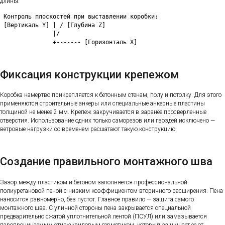
длины.
 Контроль плоскостей при выставлении коробки:

 [Вертикаль Y] | / [Глубина Z]

               |/

Фиксация конструкции крепежом
Коробка намертво прикрепляется к бетонным стенам, полу и потолку. Для этого
применяются строительные анкеры или специальные анкерные пластины
толщиной не менее 2 мм. Крепеж закручивается в заранее просверленные
отверстия. Использование одних только саморезов или гвоздей исключено —
ветровые нагрузки со временем расшатают такую конструкцию.
Создание правильного монтажного шва
Зазор между пластиком и бетоном заполняется профессиональной
полиуретановой пеной с низким коэффициентом вторичного расширения. Пена
наносится равномерно, без пустот. Главное правило — защита самого
монтажного шва. С уличной стороны пена закрывается специальной
предварительно сжатой уплотнительной лентой (ПСУЛ) или замазывается
паропроницаемым стиз-акриловым герметиком, который защищает ее от