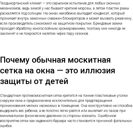
Талдыкорганский климат — это серьезное испытание для любых оконных
механизмов, ведь зимой у нас бывают крепкие морозы, а летом пластик рамы
раскаляется под солнцем. На окнах неизбежно выпадает конденсат, который
проникает внутрь замочных скважин блокираторов и может вызвать ржавчину,
если производитель сэкономил на защитном покрытии. Брендовые замки
проходят обработку многослойным хромированием, поэтому они никогда не
заклинят и не покроются налетом через пару сезонов.
Почему обычная москитная
сетка на окна — это иллюзия
защиты от детей
Стандартная противомоскитная сетка крепится на тонкие пластиковые уголки
снаружи окна и предназначена исключительно для предотвращения
проникновения мелких насекомых в помещение. Она конструктивно не способна
выдержать вес ребенка, а ее полотно легко рвется или вылетает из пазов при
минимальном физическом давлении со стороны комнаты. Ошибочное
восприятие сетки как надежного барьера часто становится причиной фатальных
ошибок.