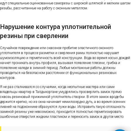
идут специальные оцинкованные саморезы с широкой шляпкой и мелким шагом
резьбы, рассчитанные на работу с оконным металлом.
Нарушение контура уплотнительной
резины при сверлении
Случайное повреждение или сквозное пробитие эластичного оконного
уплотнителя в процессе разметки и сверления рамы полностью нарушает
шумоизоляцию и герметичность всей конструкции. Вода во время косых дождей
начнет проникать внутрь профиля, вызывая появление плесени, грибка и
появление наледи в зимний период. Любые монтажные работы должны
проводиться на безопасном расстоянии от функциональных резиновых
контуров.
Я не раз сталкивался со случаями, когда неопытные мастера или сами
владельцы квартир в Талдыкоргане умудрялись просверлить замок прямо
сквозь резиновый прижимной уплотнитель створки. В итоге замок вроде бы
держится крепко, но из окна начинает немилосердно дуть, а во время осенних
ливней на подоконнике образуются лужи воды. Исправить такую оплошность
заменой резины уже невозможно, приходится полностью герметизировать
ошибочные отверстия жидким пластиком и переносить замок в другое место.