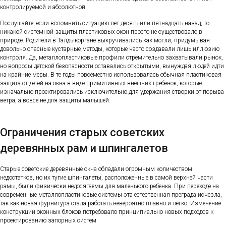
контролируемой и абсолютной.
Послушайте, если вспомнить ситуацию лет десять или пятнадцать назад, то
никакой системной защиты пластиковых окон просто не существовало в
природе. Родители в Талдыкоргане выкручивались как могли, придумывая
довольно опасные кустарные методы, которые часто создавали лишь иллюзию
контроля. Да, металлопластиковые профили стремительно захватывали рынок,
но вопросы детской безопасности оставались открытыми, вынуждая людей идти
на крайние меры. В те годы повсеместно использовалась обычная пластиковая
защита от детей на окна в виде примитивных внешних гребенок, которые
изначально проектировались исключительно для удержания створки от порыва
ветра, а вовсе не для защиты малышей.
Ограничения старых советских
деревянных рам и шпингалетов
Старые советские деревянные окна обладали огромным количеством
недостатков, но их тугие шпингалеты, расположенные в самой верхней части
рамы, были физически недосягаемы для маленького ребенка. При переходе на
современные металлопластиковые системы эта естественная преграда исчезла,
так как новая фурнитура стала работать невероятно плавно и легко. Изменение
конструкции оконных блоков потребовало принципиально новых подходов к
проектированию запорных систем.