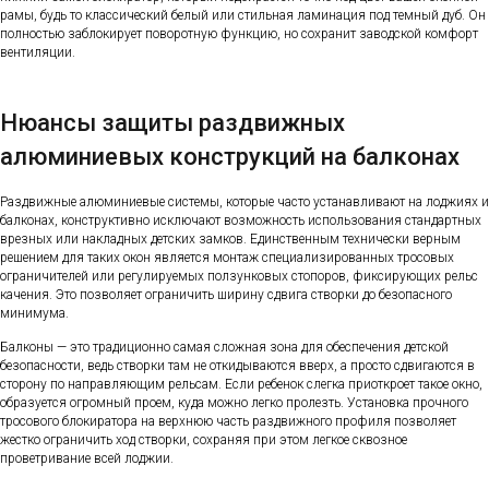
рамы, будь то классический белый или стильная ламинация под темный дуб. Он
полностью заблокирует поворотную функцию, но сохранит заводской комфорт
вентиляции.
Нюансы защиты раздвижных
алюминиевых конструкций на балконах
Раздвижные алюминиевые системы, которые часто устанавливают на лоджиях и
балконах, конструктивно исключают возможность использования стандартных
врезных или накладных детских замков. Единственным технически верным
решением для таких окон является монтаж специализированных тросовых
ограничителей или регулируемых ползунковых стопоров, фиксирующих рельс
качения. Это позволяет ограничить ширину сдвига створки до безопасного
минимума.
Балконы — это традиционно самая сложная зона для обеспечения детской
безопасности, ведь створки там не откидываются вверх, а просто сдвигаются в
сторону по направляющим рельсам. Если ребенок слегка приоткроет такое окно,
образуется огромный проем, куда можно легко пролезть. Установка прочного
тросового блокиратора на верхнюю часть раздвижного профиля позволяет
жестко ограничить ход створки, сохраняя при этом легкое сквозное
проветривание всей лоджии.