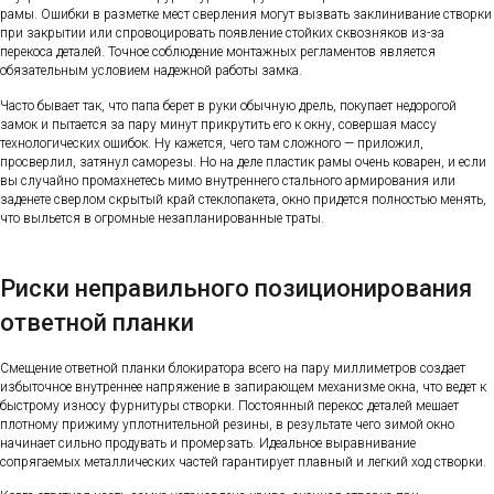
рамы. Ошибки в разметке мест сверления могут вызвать заклинивание створки
при закрытии или спровоцировать появление стойких сквозняков из-за
перекоса деталей. Точное соблюдение монтажных регламентов является
обязательным условием надежной работы замка.
Часто бывает так, что папа берет в руки обычную дрель, покупает недорогой
замок и пытается за пару минут прикрутить его к окну, совершая массу
технологических ошибок. Ну кажется, чего там сложного — приложил,
просверлил, затянул саморезы. Но на деле пластик рамы очень коварен, и если
вы случайно промахнетесь мимо внутреннего стального армирования или
заденете сверлом скрытый край стеклопакета, окно придется полностью менять,
что выльется в огромные незапланированные траты.
Риски неправильного позиционирования
ответной планки
Смещение ответной планки блокиратора всего на пару миллиметров создает
избыточное внутреннее напряжение в запирающем механизме окна, что ведет к
быстрому износу фурнитуры створки. Постоянный перекос деталей мешает
плотному прижиму уплотнительной резины, в результате чего зимой окно
начинает сильно продувать и промерзать. Идеальное выравнивание
сопрягаемых металлических частей гарантирует плавный и легкий ход створки.