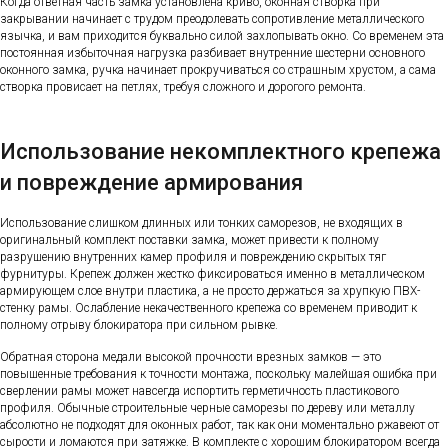
Когда ответная часть замка установлена криво, оконная створка при
закрывании начинает с трудом преодолевать сопротивление металлического
язычка, и вам приходится буквально силой захлопывать окно. Со временем эта
постоянная избыточная нагрузка разбивает внутренние шестерни основного
оконного замка, ручка начинает прокручиваться со страшным хрустом, а сама
створка провисает на петлях, требуя сложного и дорогого ремонта.
Использование некомплектного крепежа
и повреждение армирования
Использование слишком длинных или тонких саморезов, не входящих в
оригинальный комплект поставки замка, может привести к полному
разрушению внутренних камер профиля и повреждению скрытых тяг
фурнитуры. Крепеж должен жестко фиксироваться именно в металлическом
армирующем слое внутри пластика, а не просто держаться за хрупкую ПВХ-
стенку рамы. Ослабление некачественного крепежа со временем приводит к
полному отрыву блокиратора при сильном рывке.
Обратная сторона медали высокой прочности врезных замков — это
повышенные требования к точности монтажа, поскольку малейшая ошибка при
сверлении рамы может навсегда испортить герметичность пластикового
профиля. Обычные строительные черные саморезы по дереву или металлу
абсолютно не подходят для оконных работ, так как они моментально ржавеют от
сырости и ломаются при затяжке. В комплекте с хорошим блокиратором всегда