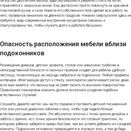
легкостью двухлетний малыш, едва научившийся уверенно стоять на ногах,
справляется с закрытым окном. Ему достаточно просто повиснуть на красивой
пластиковой ручке, и сила тяжести его собственного тела сделает всю работу за
него, провернув механизм на девяносто градусов. Никаких сверхусилий здесь не
требуется, ведь современные внутренние эксцентрики смазаны и
отрегулированы так, чтобы служить долго и работать бесшумно.
Опасность расположения мебели вблизи
подоконников
Размещение диванов, детских кроваток, столов или невысоких тумбочек в
непосредственной близости от оконных проемов создает для ребенка удобную
лестницу, позволяющую за секунды забраться на подоконник. Любые предметы
интерьера, облегчающие доступ к стеклу, многократно увеличивают риски, даже
если вам кажется, что малыш еще не умеет лазить по высоким поверхностям.
Правильная планировка комнаты должна исключать создание подобных
естественных ступеней.
Слушайте, давайте честно: мы часто стараемся поставить детский письменный
стол или уютный диванчик поближе к окну, чтобы туда падало больше
естественного дневного света. Это абсолютно логично с точки зрения дизайна и
заботы о зрении, но с точки зрения безопасности это готовый трамплин, по
которому ребенок заберется наверх быстрее, чем вы успеете добежать из соседней
комнаты. Подоконник мгновенно превращается в игровую зону, а там до беды