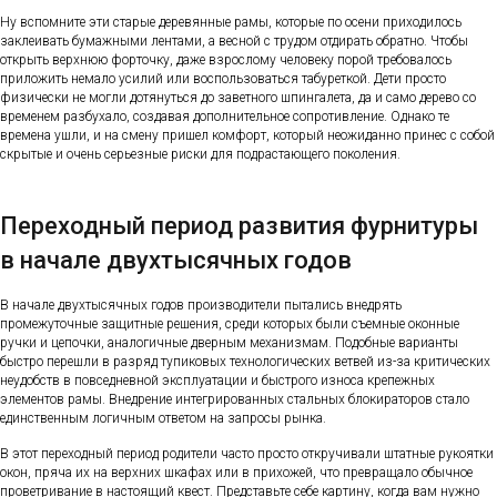
Ну вспомните эти старые деревянные рамы, которые по осени приходилось
заклеивать бумажными лентами, а весной с трудом отдирать обратно. Чтобы
открыть верхнюю форточку, даже взрослому человеку порой требовалось
приложить немало усилий или воспользоваться табуреткой. Дети просто
физически не могли дотянуться до заветного шпингалета, да и само дерево со
временем разбухало, создавая дополнительное сопротивление. Однако те
времена ушли, и на смену пришел комфорт, который неожиданно принес с собой
скрытые и очень серьезные риски для подрастающего поколения.
Переходный период развития фурнитуры
в начале двухтысячных годов
В начале двухтысячных годов производители пытались внедрять
промежуточные защитные решения, среди которых были съемные оконные
ручки и цепочки, аналогичные дверным механизмам. Подобные варианты
быстро перешли в разряд тупиковых технологических ветвей из-за критических
неудобств в повседневной эксплуатации и быстрого износа крепежных
элементов рамы. Внедрение интегрированных стальных блокираторов стало
единственным логичным ответом на запросы рынка.
В этот переходный период родители часто просто откручивали штатные рукоятки
окон, пряча их на верхних шкафах или в прихожей, что превращало обычное
проветривание в настоящий квест. Представьте себе картину, когда вам нужно