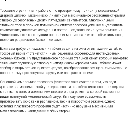
Тросовые ограничители работают по проверенному принципу классической
дверной цепочки, механически лимитируя максимальное расстояние открытия
створки до безопасных десяти-пятнадцати сантиметров. Многожильный
стальной трос в прочной полимерной оплетке способен успешно выдерживать
критические динамические удары и постоянное давление изнутри помещения.
Универсальность конструкции позволяет монтировать ее на любые типы окон,
включая раздвижные балконные рамы.
Если вам требуется надежная и гибкая защита на окна от выпадения детей, то
тросовый вариант станет отличным решением, особенно для нестандартных
оконных блоков. Ну представьте себе прочный стальной канат, который намертво
связывает подвижную створку с неподвижной коробкой окна. Ребенок может
свободно открывать окно, играть рядом, но образовавшаяся щель физически не
позволит ему протиснуться наружу или застрять в проеме.
Основной компромисс тросового фиксатора заключается в том, что ради
достижения максимальной универсальности на любых типах окон приходится
мириться с явным изменением внешнего вида рамы, на которой постоянно
виден натянутый металлический шнур. Вы получаете возможность
приоткрывать окно как в распашном, так и в поворотном режиме, однако
эстетика пластикового профиля будет частично нарушена массивными
металлическими накладками с обеих сторон.