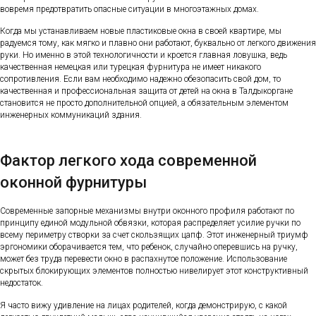
вовремя предотвратить опасные ситуации в многоэтажных домах.
Когда мы устанавливаем новые пластиковые окна в своей квартире, мы
радуемся тому, как мягко и плавно они работают, буквально от легкого движения
руки. Но именно в этой технологичности и кроется главная ловушка, ведь
качественная немецкая или турецкая фурнитура не имеет никакого
сопротивления. Если вам необходимо надежно обезопасить свой дом, то
качественная и профессиональная защита от детей на окна в Талдыкоргане
становится не просто дополнительной опцией, а обязательным элементом
инженерных коммуникаций здания.
Фактор легкого хода современной
оконной фурнитуры
Современные запорные механизмы внутри оконного профиля работают по
принципу единой модульной обвязки, которая распределяет усилие ручки по
всему периметру створки за счет скользящих цапф. Этот инженерный триумф
эргономики оборачивается тем, что ребенок, случайно оперевшись на ручку,
может без труда перевести окно в распахнутое положение. Использование
скрытых блокирующих элементов полностью нивелирует этот конструктивный
недостаток.
Я часто вижу удивление на лицах родителей, когда демонстрирую, с какой