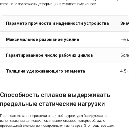
которые не подвержены деформации и усталостному износу.
Параметр прочности и надежности устройства
Зна
Максимальное разрывное усилие
Не 
Гарантированное число рабочих циклов
Бол
Толщина удерживающего элемента
4.5 
Способность сплавов выдерживать
предельные статические нагрузки
Прочностные характеристики защитной фурнитуры базируются на
использовании цинково-алюминиевых сплавов, которые обладают
превосходной вязкостью и сопротивлением на срез. Это предотвращает