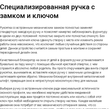
Специализированная ручка с
замком и ключом
Рукоятка со встроенным механическим замком полностью заменяет
стандартную заводскую ручку и позволяет намертво заблокировать фурнитуру
в одном из двух положений: полностью закрыто или полностью откинуто. Без
физического наличия ключа сдвинуть створку с места или изменить режим
работы окна невозможно, что исключает любые случайные действия со стороны
детей. Данное устройство считается самым простым в монтаже и сохраняет
первозданный дизайн окна.
Качественный блокиратор на окна от детей в формате ручки устанавливается
буквально за пару минут с помощью обычной крестовой отвертки, с чем
справится абсолютно любой родитель. Вы просто откручиваете два винта старой
рукоятки, вынимаете ее, вставляете новую ручку с замочным цилиндром и
затягиваете крепеж обратно. Механизм блокирует внутренний металлический
штифт, превращая окно в неприступную монолитную стену для малыша.
Выбирая ручку со встроенным ключом ради максимальной эстетичности
оконного профиля, мы неизбежно жертвуем удобством ежедневной
эксплуатации, ведь вам придется постоянно искать или носить с собой этот
ключ при любой необходимости открыть створку настежь. Каждое малейшее
движение окна потребует от вас механического отпирания замка, что со