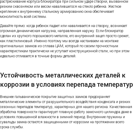
растрескивание корпуса блокиратора при сильном ударе створки, вызванном
резким сквозняком или весом навалившегося на стекло ребенка. Жесткое
крепление к внутреннему стальному армированию окна обеспечивает
монолитность всей системы.
Давайте прямо: когда ребенок падает или наваливается на створку, возникает
огромная динамическая нагрузка, направленная наружу. Если блокиратор
сделан из хрупкого порошкового металла, его внутренний зацеп просто срежет,
как пластилиновый. Именно поэтому мы всегда настаиваем на монтаже
оригинальных замков из сплава ЦАМ, который по своим прочностным
характеристикам практически не уступает конструкционной стали, но при этом
идеально отливается в точные формы деталей.
Устойчивость металлических деталей к
коррозии в условиях перепада температур
Внешнее гальваническое покрытие защитных замков предохраняет
металлические элементы от разрушительного воздействия конденсата и резких
сезонных перепадов температур, характерных для нашего региона. Качественная
обработка поверхности гарантирует плавную работу замочного цилиндра даже в
условиях повышенной влажности в зимний период. Внутренние пружины и
сувальды замка остаются защищенными от коррозии на протяжении всего
срока службы.