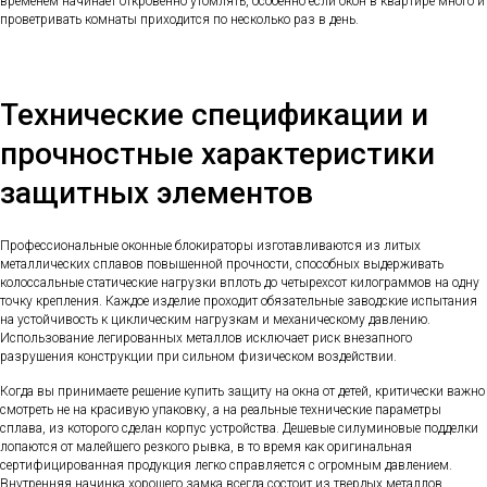
временем начинает откровенно утомлять, особенно если окон в квартире много и
проветривать комнаты приходится по несколько раз в день.
Технические спецификации и
прочностные характеристики
защитных элементов
Профессиональные оконные блокираторы изготавливаются из литых
металлических сплавов повышенной прочности, способных выдерживать
колоссальные статические нагрузки вплоть до четырехсот килограммов на одну
точку крепления. Каждое изделие проходит обязательные заводские испытания
на устойчивость к циклическим нагрузкам и механическому давлению.
Использование легированных металлов исключает риск внезапного
разрушения конструкции при сильном физическом воздействии.
Когда вы принимаете решение купить защиту на окна от детей, критически важно
смотреть не на красивую упаковку, а на реальные технические параметры
сплава, из которого сделан корпус устройства. Дешевые силуминовые подделки
лопаются от малейшего резкого рывка, в то время как оригинальная
сертифицированная продукция легко справляется с огромным давлением.
Внутренняя начинка хорошего замка всегда состоит из твердых металлов,