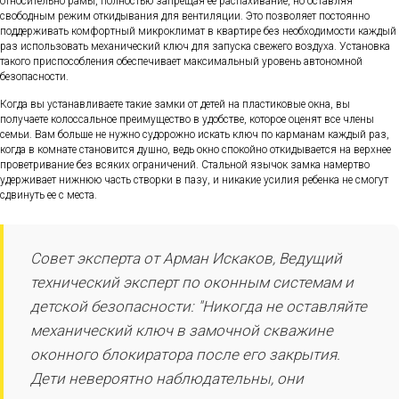
относительно рамы, полностью запрещая ее распахивание, но оставляя
свободным режим откидывания для вентиляции. Это позволяет постоянно
поддерживать комфортный микроклимат в квартире без необходимости каждый
раз использовать механический ключ для запуска свежего воздуха. Установка
такого приспособления обеспечивает максимальный уровень автономной
безопасности.
Когда вы устанавливаете такие замки от детей на пластиковые окна, вы
получаете колоссальное преимущество в удобстве, которое оценят все члены
семьи. Вам больше не нужно судорожно искать ключ по карманам каждый раз,
когда в комнате становится душно, ведь окно спокойно откидывается на верхнее
проветривание без всяких ограничений. Стальной язычок замка намертво
удерживает нижнюю часть створки в пазу, и никакие усилия ребенка не смогут
сдвинуть ее с места.
Совет эксперта от Арман Искаков, Ведущий
технический эксперт по оконным системам и
детской безопасности: "Никогда не оставляйте
механический ключ в замочной скважине
оконного блокиратора после его закрытия.
Дети невероятно наблюдательны, они