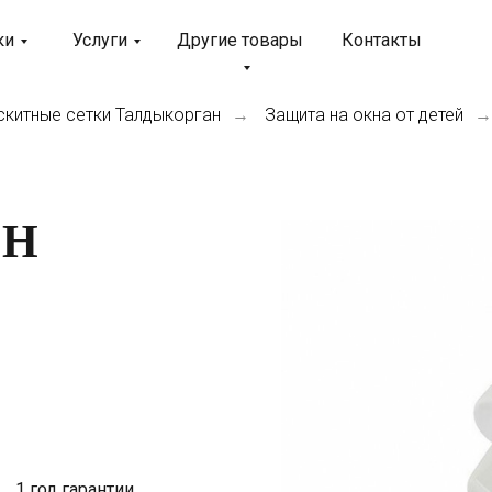
ки
Услуги
Другие товары
Контакты
китные сетки Талдыкорган
Защита на окна от детей
→
→
ОН
1 год гарантии