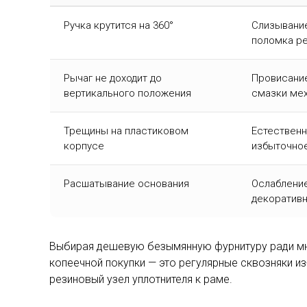
Ручка крутится на 360°
Слизывание
поломка р
Рычаг не доходит до
Провисание
вертикального положения
смазки ме
Трещины на пластиковом
Естественн
корпусе
избыточно
Расшатывание основания
Ослабление
декоративн
Выбирая дешевую безымянную фурнитуру ради мн
копеечной покупки — это регулярные сквозняки и
резиновый узел уплотнителя к раме.