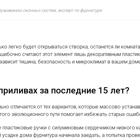
служиванию оконных систем, эксперт по фурнитуре
ко легко будет открываться створка, останется ли комнат
шибочно считают этот элемент лишь декоративным пластик
зависит тишина, безопасность и микроклимат в вашем доме
приливах за последние 15 лет?
ьно отличается от тех вариантов, которые массово устана
 этого эволюционного пути помогает избежать старых ошиб
пластиковые ручки с силуминовым сердечником низкого ка
 усадке дома фурнитура начинала заедать, а попытка прове