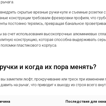
 рычага.
 внедрить скрытые врезные ручки-купе и съемные розетки
ные конструкции требовали фрезеровки профиля, что груб
нты постоянно терялись, превращая банальное проветриван
ы за счет использования высокопрочных алюминиевых спла
олитную конструкцию, которая способна выдерживать серье
поломки пластикового корпуса.
учки и когда их пора менять?
о вы заметили люфт, прокручивание или треск при изменени
авить на рычаг, что приводит к выходу из строя всего вну
ричина
Последствия для окна