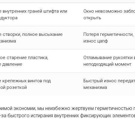
 внутренних граней штифта или
Окно невозможно забло
едуктора
открыть
 створки, полное высыхание
Потеря герметичности, 
ханизма
износ цапф
ое старение пластика,
Отламывание рукоятки 
е давление
неподходящий момент
 крепежных винтов под
Быстрый износ переда
ой розеткой
механизма
имой экономии, мы неизбежно жертвуем герметичностью п
з-за быстрого истирания внутренних фиксирующих элементо