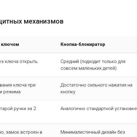
ащитных механизмов
и ключом
Кнопка-блокиратор
ез ключа открыть
Средний (подходит только для
совсем маленьких детей)
вания ключа при
Достаточно сильного нажатия на
и режима
кнопку
тарой ручки за 2
Аналогично стандартной установке
но, замок встроен в
Минималистичный дизайн без