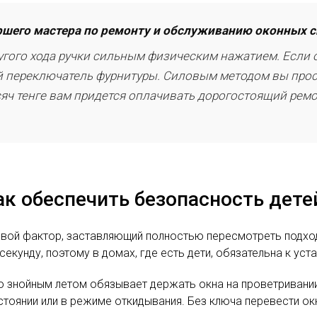
аршего мастера по ремонту и обслуживанию оконных с
угого хода ручки сильным физическим нажатием. Если о
й переключатель фурнитуры. Силовым методом вы прост
сяч тенге вам придется оплачивать дорогостоящий ремо
ак обеспечить безопасность дете
ой фактор, заставляющий полностью пересмотреть подход
екунду, поэтому в домах, где есть дети, обязательна к ус
о знойным летом обязывает держать окна на проветривании
стоянии или в режиме откидывания. Без ключа перевести о