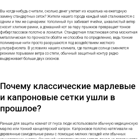
Вы когда-нибудь считали, сколько денег улетает из кошелька на ежегодную
замену стандартных сеток? Жители нашего города каждый май сталкиваются с
одним и тем же сценарием: тополиный пух забивает ячейки, шквалистый ветер
сносит хлипкие рамки, а домашний кот за пару прыжков превращает тонкое
фиберглассовое полотно в лохмотья. Стандартная пластиковая сетка москитная
металлическая по прочности обойти не способна по определению, ведь тонкие
полимерные нити просто разрушаются под воздействием жесткого
ультрафиолета. В условиях нашего климата, где палящее солнце сменяется
резкими порывами ветра со степи, обычный защитный контур редко
выдерживает больше двух сезонов.
Почему классические марлевые
и капроновые сетки ушли в
прошлое?
Раньше для защиты комнат от гнуса люди использовали обычную медицинскую
марлю или тонкий канцелярский капрон. Капроновое полотно натягивали на
деревянные самодельные рамы с помощью мелких гвоздей или обычных