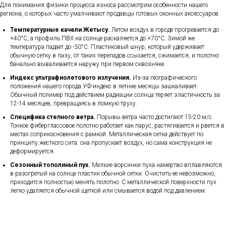
Для понимания физики процесса износа рассмотрим особенности нашего
региона, о которых часто умалчивают продавцы готовых оконных аксессуаров.
Температурные качели Жетысу.
Летом воздух в городе прогревается до
+40°C, а профиль ПВХ на солнце раскаляется до +70°C. Зимой же
температура падает до -30°C. Пластиковый шнур, который удерживает
обычную сетку в пазу, от таких перепадов ссыхается, сжимается, и полотно
банально вываливается наружу при первом сквозняке.
Индекс ультрафиолетового излучения.
Из-за географического
положения нашего города УФ-индекс в летние месяцы зашкаливает.
Обычный полимер под действием радиации солнца теряет эластичность за
12-14 месяцев, превращаясь в ломкую труху.
Специфика степного ветра.
Порывы ветра часто достигают 15-20 м/с.
Тонкое фиберглассовое полотно работает как парус, растягивается и рвется в
местах соприкосновения с рамкой. Металлическая сетка действует по
принципу жесткого сита: она пропускает воздух, но сама конструкция не
деформируется.
Сезонный тополиный пух.
Мелкие ворсинки пуха намертво вплавляются
в разогретый на солнце пластик обычной сетки. Очистить ее невозможно,
приходится полностью менять полотно. С металлической поверхности пух
легко удаляется обычной щеткой или смывается водой под давлением.