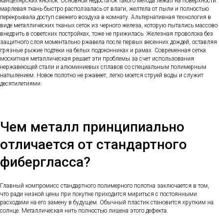
канцелярских кнопок. Основной недостаток такого метода лежал на поверхности:
марлевая ткань быстро расползалась от влаги, желтела от пыли и полностью
перекрывала доступ свежего воздуха в комнату. Альтернативная технология в
виде металлических тканых сеток из черного железа, которую пытались массово
внедрить в советских постройках, тоже не прижилась. Железная проволока без
защитного слоя моментально ржавела после первых весенних дождей, оставляя
грязные рыжие подтеки на белых подоконниках и рамах. Современная сетка
москитная металлическая решает эти проблемы за счет использования
нержавеющей стали и алюминиевых сплавов со специальным полимерным
напылением. Новое полотно не ржавеет, легко моется струей воды и служит
десятилетиями.
Чем металл принципиально
отличается от стандартного
фибергласса?
Главный компромисс стандартного полимерного полотна заключается в том,
что ради низкой цены при покупке приходится мириться с постоянными
расходами на его замену в будущем. Обычный пластик становится хрупким на
солнце. Металлическая нить полностью лишена этого дефекта.