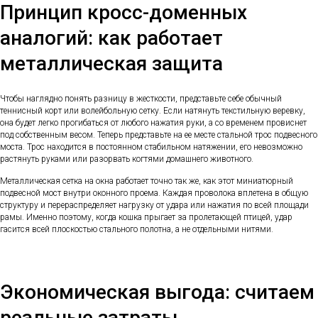
Принцип кросс-доменных
аналогий: как работает
металлическая защита
Чтобы наглядно понять разницу в жесткости, представьте себе обычный
теннисный корт или волейбольную сетку. Если натянуть текстильную веревку,
она будет легко прогибаться от любого нажатия руки, а со временем провиснет
под собственным весом. Теперь представьте на ее месте стальной трос подвесного
моста. Трос находится в постоянном стабильном натяжении, его невозможно
растянуть руками или разорвать когтями домашнего животного.
Металлическая сетка на окна работает точно так же, как этот миниатюрный
подвесной мост внутри оконного проема. Каждая проволока вплетена в общую
структуру и перераспределяет нагрузку от удара или нажатия по всей площади
рамы. Именно поэтому, когда кошка прыгает за пролетающей птицей, удар
гасится всей плоскостью стального полотна, а не отдельными нитями.
Экономическая выгода: считаем
реальные затраты