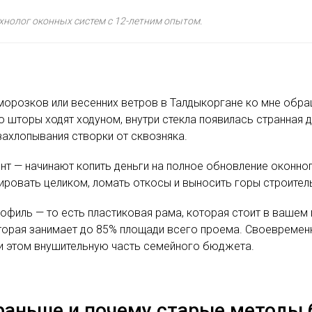
ехнолог оконных систем с 12-летним опытом.
морозков или весенних ветров в Талдыкоргане ко мне обра
что шторы ходят ходуном, внутри стекла появилась странная
захлопывания створки от сквозняка.
т — начинают копить деньги на полное обновление оконног
ировать целиком, ломать откосы и выносить горы строител
рофиль — то есть пластиковая рама, которая стоит в вашем
оторая занимает до 85% площади всего проема. Своевреме
ри этом внушительную часть семейного бюджета.
раньше и почему старые методы