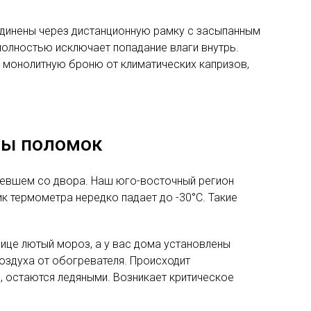
единены через дистанционную рамку с засыпанным
полностью исключает попадание влаги внутрь.
 монолитную броню от климатических капризов,
ины поломок
летевшем со двора. Наш юго-восточный регион
к термометра нередко падает до -30°C. Такие
ице лютый мороз, а у вас дома установлены
воздуха от обогревателя. Происходит
е, остаются ледяными. Возникает критическое