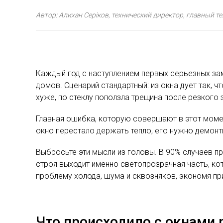
Автор: Алихан Серіков, технический директор, главный т
Каждый год с наступлением первых серьезных за
домов. Сценарий стандартный: из окна дует так, 
хуже, по стеклу поползла трещина после резкого 
Главная ошибка, которую совершают в этот момен
окно перестало держать тепло, его нужно демонт
Выбросьте эти мысли из головы. В 90% случаев п
строя выходит именно светопрозрачная часть, к
проблему холода, шума и сквозняков, экономя п
Что происходило с окнами 