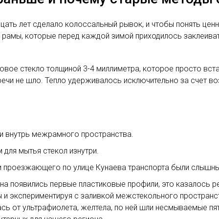
дцать лет сделало колоссальный рывок, и чтобы понять цен
е рамы, которые перед каждой зимой приходилось заклеива
овое стекло толщиной 3-4 миллиметра, которое просто вс
 речи не шло. Тепло удерживалось исключительно за счет
ги внутрь межрамного пространства.
для мытья стекол изнутри.
 проезжающего по улице Кунаева транспорта были слышны т
ана появились первые пластиковые профили, это казалось р
 и экспериментируя с заливкой межстекольного пространс
сь от ультрафиолета, желтела, по ней шли несмываемые пя