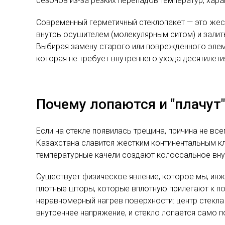
сезонов из-за резких перепадов температур, хара
Современный герметичный стеклопакет — это жест
внутрь осушителем (молекулярным ситом) и залит
Выбирая замену старого или поврежденного элем
которая не требует внутреннего ухода десятилети
Почему лопаются и "плачут
Если на стекле появилась трещина, причина не в
Казахстана славится жестким континентальным кли
температурные качели создают колоссальное вну
Существует физическое явление, которое мы, инж
плотные шторы, которые вплотную прилегают к по
неравномерный нагрев поверхности: центр стекла
внутреннее напряжение, и стекло лопается само п