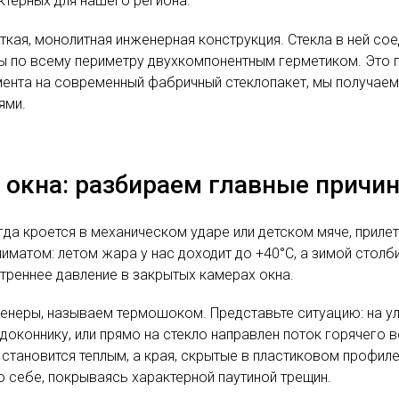
ктерных для нашего региона.
кая, монолитная инженерная конструкция. Стекла в ней со
ы по всему периметру двухкомпонентным герметиком. Это 
ента на современный фабричный стеклопакет, мы получаем
ями.
" окна: разбираем главные прич
сегда кроется в механическом ударе или детском мяче, при
матом: летом жара у нас доходит до +40°C, а зимой столби
треннее давление в закрытых камерах окна.
енеры, называем термошоком. Представьте ситуацию: на ул
доконнику, или прямо на стекло направлен поток горячего 
 становится теплым, а края, скрытые в пластиковом профил
о себе, покрываясь характерной паутиной трещин.