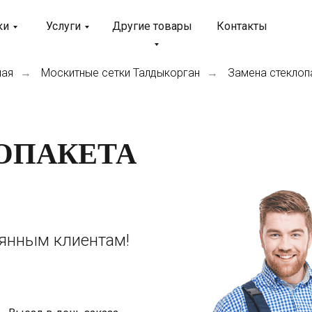
ки
Услуги
Другие товары
Контакты
ная
Москитные сетки Талдыкорган
Замена стеклоп
→
→
ОПАКЕТА
оянным клиентам!