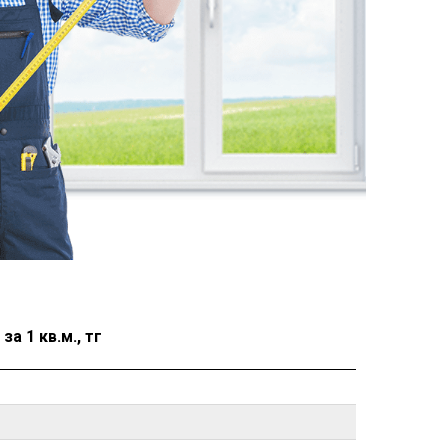
а 1 кв.м., тг