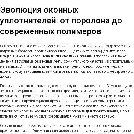
Эволюция оконных
уплотнителей: от поролона до
современных полимеров
Современные технологии герметизации прошли долгий путь, прежде чем стать
надежным барьером против сквозняков. Еще каких-то пятнадцать лет назад
владельцы жилья использовали для утепления обычный поролон на клейкой
ленте или трубчатые резиновые ленты сомнительного качества из строительных
магазинов. Эти материалы наклеивались прямо поверх профиля, мешали
нормальному закрыванию замков и отваливались после первого же серьезного
дождя.
Главный недостаток старых подходов — отсутствие системности. Самоклеящиеся
ленты не входили в специальный паз профиля, они сминались неравномерно,
из-за чего нагрузка на петли возрастала, вызывая перекос створки. В качестве
альтернативы производители пробовали внедрять силиконовые герметики,
которыми буквально заливали стыки. Технология оказалась тупиковой: окно
становилось глухим, его невозможно было открыть для проветривания, а при
попытке очистить раму силикон отрывался кусками вместе с грязью.
Сегодняшние полимерные материалы элегантно решают проблемы своих
предшественников. Они устанавливаются строго в заводской паз, имеют точно