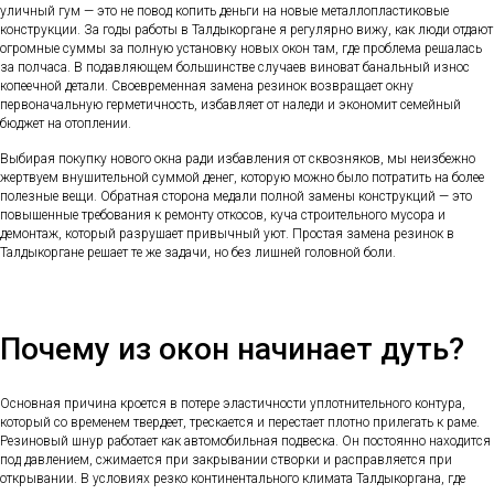
уличный гум — это не повод копить деньги на новые металлопластиковые
конструкции. За годы работы в Талдыкоргане я регулярно вижу, как люди отдают
огромные суммы за полную установку новых окон там, где проблема решалась
за полчаса. В подавляющем большинстве случаев виноват банальный износ
копеечной детали. Своевременная замена резинок возвращает окну
первоначальную герметичность, избавляет от наледи и экономит семейный
бюджет на отоплении.
Выбирая покупку нового окна ради избавления от сквозняков, мы неизбежно
жертвуем внушительной суммой денег, которую можно было потратить на более
полезные вещи. Обратная сторона медали полной замены конструкций — это
повышенные требования к ремонту откосов, куча строительного мусора и
демонтаж, который разрушает привычный уют. Простая замена резинок в
Талдыкоргане решает те же задачи, но без лишней головной боли.
Почему из окон начинает дуть?
Основная причина кроется в потере эластичности уплотнительного контура,
который со временем твердеет, трескается и перестает плотно прилегать к раме.
Резиновый шнур работает как автомобильная подвеска. Он постоянно находится
под давлением, сжимается при закрывании створки и расправляется при
открывании. В условиях резко континентального климата Талдыкоргана, где