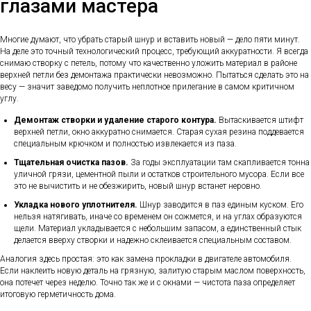
глазами мастера
Многие думают, что убрать старый шнур и вставить новый — дело пяти минут.
На деле это точный технологический процесс, требующий аккуратности. Я всегда
снимаю створку с петель, потому что качественно уложить материал в районе
верхней петли без демонтажа практически невозможно. Пытаться сделать это на
весу — значит заведомо получить неплотное прилегание в самом критичном
углу.
Демонтаж створки и удаление старого контура.
Вытаскивается штифт
верхней петли, окно аккуратно снимается. Старая сухая резина поддевается
специальным крючком и полностью извлекается из паза.
Тщательная очистка пазов.
За годы эксплуатации там скапливается тонна
уличной грязи, цементной пыли и остатков строительного мусора. Если все
это не вычистить и не обезжирить, новый шнур встанет неровно.
Укладка нового уплотнителя.
Шнур заводится в паз единым куском. Его
нельзя натягивать, иначе со временем он сожмется, и на углах образуются
щели. Материал укладывается с небольшим запасом, а единственный стык
делается вверху створки и надежно склеивается специальным составом.
Аналогия здесь простая: это как замена прокладки в двигателе автомобиля.
Если наклеить новую деталь на грязную, залитую старым маслом поверхность,
она потечет через неделю. Точно так же и с окнами — чистота паза определяет
итоговую герметичность дома.