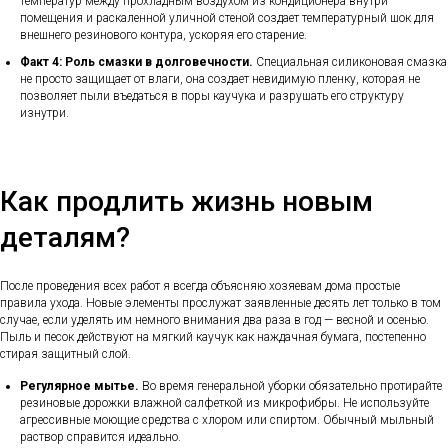
температур между прохладным воздухом из кондиционера внутри
помещения и раскаленной уличной стеной создает температурный шок для
внешнего резинового контура, ускоряя его старение.
Факт 4: Роль смазки в долговечности.
Специальная силиконовая смазка
не просто защищает от влаги, она создает невидимую пленку, которая не
позволяет пыли въедаться в поры каучука и разрушать его структуру
изнутри.
Как продлить жизнь новым
деталям?
После проведения всех работ я всегда объясняю хозяевам дома простые
правила ухода. Новые элементы прослужат заявленные десять лет только в том
случае, если уделять им немного внимания два раза в год — весной и осенью.
Пыль и песок действуют на мягкий каучук как наждачная бумага, постепенно
стирая защитный слой.
Регулярное мытье.
Во время генеральной уборки обязательно протирайте
резиновые дорожки влажной салфеткой из микрофибры. Не используйте
агрессивные моющие средства с хлором или спиртом. Обычный мыльный
раствор справится идеально.