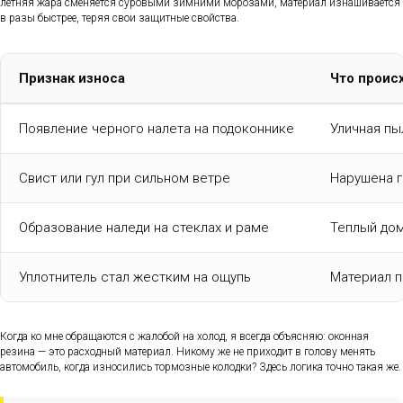
летняя жара сменяется суровыми зимними морозами, материал изнашивается
в разы быстрее, теряя свои защитные свойства.
Признак износа
Что проис
Появление черного налета на подоконнике
Уличная пы
Свист или гул при сильном ветре
Нарушена 
Образование наледи на стеклах и раме
Теплый дом
Уплотнитель стал жестким на ощупь
Материал 
Когда ко мне обращаются с жалобой на холод, я всегда объясняю: оконная
резина — это расходный материал. Никому же не приходит в голову менять
автомобиль, когда износились тормозные колодки? Здесь логика точно такая же.