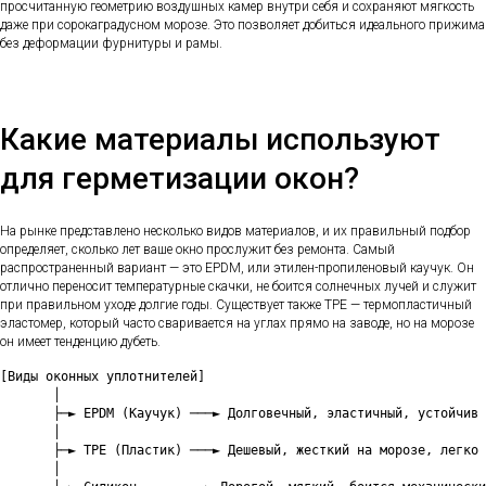
просчитанную геометрию воздушных камер внутри себя и сохраняют мягкость
даже при сорокаградусном морозе. Это позволяет добиться идеального прижима
без деформации фурнитуры и рамы.
Какие материалы используют
для герметизации окон?
На рынке представлено несколько видов материалов, и их правильный подбор
определяет, сколько лет ваше окно прослужит без ремонта. Самый
распространенный вариант — это EPDM, или этилен-пропиленовый каучук. Он
отлично переносит температурные скачки, не боится солнечных лучей и служит
при правильном уходе долгие годы. Существует также TPE — термопластичный
эластомер, который часто сваривается на углах прямо на заводе, но на морозе
он имеет тенденцию дубеть.
[Виды оконных уплотнителей]

       │

       ├─► EPDM (Каучук) ───► Долговечный, эластичный, устойчив 
       │

       ├─► TPE (Пластик) ───► Дешевый, жесткий на морозе, легко 
       │
