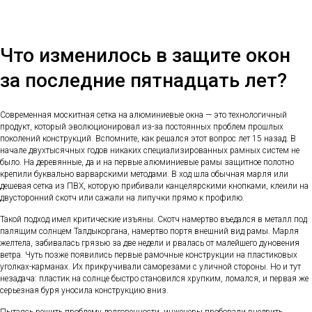
Что изменилось в защите окон
за последние пятнадцать лет?
Современная москитная сетка на алюминиевые окна — это технологичный
продукт, который эволюционировал из-за постоянных проблем прошлых
поколений конструкций. Вспомните, как решался этот вопрос лет 15 назад. В
начале двухтысячных годов никаких специализированных рамных систем не
было. На деревянные, да и на первые алюминиевые рамы защитное полотно
крепили буквально варварскими методами. В ход шла обычная марля или
дешевая сетка из ПВХ, которую прибивали канцелярскими кнопками, клеили на
двусторонний скотч или сажали на липучки прямо к профилю.
Такой подход имел критические изъяны. Скотч намертво въедался в металл под
палящим солнцем Талдыкоргана, намертво портя внешний вид рамы. Марля
желтела, забивалась грязью за две недели и рвалась от малейшего дуновения
ветра. Чуть позже появились первые рамочные конструкции на пластиковых
уголках-карманах. Их прикручивали саморезами с уличной стороны. Но и тут
незадача: пластик на солнце быстро становился хрупким, ломался, и первая же
серьезная буря уносила конструкцию вниз.