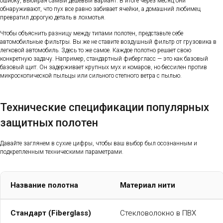
ошибку, выбирая самый дешевый вариант. В итоге через месяц они
обнаруживают, что пух все равно забивает ячейки, а домашний любимец
превратил дорогую деталь в лохмотья.
Чтобы объяснить разницу между типами полотен, представьте себе
автомобильные фильтры. Вы же не ставите воздушный фильтр от грузовика в
легковой автомобиль. Здесь то же самое. Каждое полотно решает свою
конкретную задачу. Например, стандартный фибергласс — это как базовый
базовый щит. Он задерживает крупных мух и комаров, но бессилен против
микроскопической пыльцы или сильного степного ветра с пылью.
Технические спецификации популярных
защитных полотен
Давайте заглянем в сухие цифры, чтобы ваш выбор был осознанным и
подкрепленным техническими параметрами.
Название полотна
Материал нити
Стандарт (Fiberglass)
Стекловолокно в ПВХ