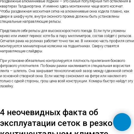
Раздвижные алюминиевые лоджии — это самый популярный тип остекления в
квартирах Талдыкоргана. И именно здесь монтажники чаще всего косячат.
Чтобы раздвижная москитная сетка на алюминиевые окна ходила плавно, как
двери в шкафу-купе, внутри оконного проема должны быть установлены
специальные направляющие рельсы.
Представьте себе рельсы для высокоскоростного поезда. Если пути уложены
криво или имеют перекос хотя бы в пару миллиметров, состав сойдет с рельсов.
Сетчатая рама на роликах работает точно так же. В нижнюю часть профиля сетки
монтируются миниатюрные колесики на подшипниках. Сверху ставятся
направляющие слайдеры.
При установке обязательно контролируется плотность прилегания бокового
фетрового уплотнителя. По бокам рамки наклеивается специальная ворсистая
лента — шлегель. Она закрывает технологический зазор между сдвижной сеткой
и основной створкой окна. Если мастер сэкономил на фетре или наклеил его
только с одной стороны, грош цена всей конструкции. Комары быстро найдут эту
лазейку.
4 неочевидных факта об
эксплуатации сеток в резко
континентальном климате