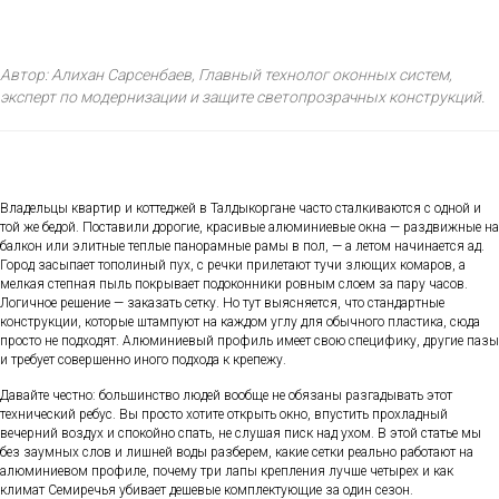
Автор: Алихан Сарсенбаев, Главный технолог оконных систем,
эксперт по модернизации и защите светопрозрачных конструкций.
Владельцы квартир и коттеджей в Талдыкоргане часто сталкиваются с одной и
той же бедой. Поставили дорогие, красивые алюминиевые окна — раздвижные на
балкон или элитные теплые панорамные рамы в пол, — а летом начинается ад.
Город засыпает тополиный пух, с речки прилетают тучи злющих комаров, а
мелкая степная пыль покрывает подоконники ровным слоем за пару часов.
Логичное решение — заказать сетку. Но тут выясняется, что стандартные
конструкции, которые штампуют на каждом углу для обычного пластика, сюда
просто не подходят. Алюминиевый профиль имеет свою специфику, другие пазы
и требует совершенно иного подхода к крепежу.
Давайте честно: большинство людей вообще не обязаны разгадывать этот
технический ребус. Вы просто хотите открыть окно, впустить прохладный
вечерний воздух и спокойно спать, не слушая писк над ухом. В этой статье мы
без заумных слов и лишней воды разберем, какие сетки реально работают на
алюминиевом профиле, почему три лапы крепления лучше четырех и как
климат Семиречья убивает дешевые комплектующие за один сезон.