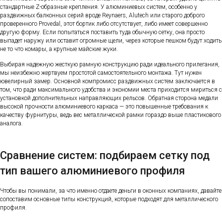
стандартные Z-образные крепления. У алюминиевых систем, особенно у
раздвижных балконных серий вроде Reynaers, Alutech или старого доброго
проверенного Provedal, этот бортик либо отсутствует, либо имеет совершенно
другую форму. Если попытаться поставить туда обычную сетку, она просто
выпадет наружу или оставит огромные щели, через которые пешком будут ходить
не то что комары, а крупные майские жуки.
Выбирая надежную жесткую рамную конструкцию ради идеального прилегания,
мы неизбежно жертвуем простотой самостоятельного монтажа. Тут нужен
ювелирный замер. Основной компромисс раздвижных систем заключается в
том, что ради максимального удобства и экономии места приходится мириться с
установкой дополнительных направляющих рельсов. Обратная сторона медали
высокой прочности алюминиевого каркаса — это повышенные требования к
качеству фурнитуры, ведь вес металлической рамки гораздо выше пластикового
аналога.
Сравнение систем: подбираем сетку под
тип вашего алюминиевого профиля
Чтобы вы понимали, за что именно отдаете деньги в оконных компаниях, давайте
сопоставим основные типы конструкций, которые подходят для металлического
профиля.