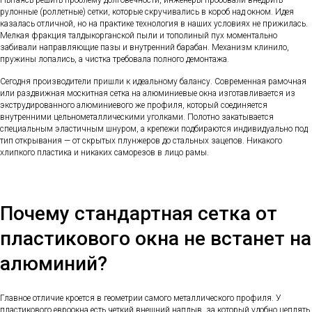
Пытаясь решить проблему долговечности, инженеры пробовали внедрить
рулонные (роллетные) сетки, которые скручивались в короб над окном. Идея
казалась отличной, но на практике технология в наших условиях не прижилась.
Мелкая фракция талдыкорганской пыли и тополиный пух моментально
забивали направляющие пазы и внутренний барабан. Механизм клинило,
пружины лопались, а чистка требовала полного демонтажа.
Сегодня производители пришли к идеальному балансу. Современная рамочная
или раздвижная москитная сетка на алюминиевые окна изготавливается из
экструдированного алюминиевого же профиля, который соединяется
внутренними цельнометаллическими уголками. Полотно закатывается
специальным эластичным шнуром, а крепежи подбираются индивидуально под
тип открывания — от скрытых плунжеров до стальных зацепов. Никакого
хлипкого пластика и никаких саморезов в лицо рамы.
Почему стандартная сетка от
пластикового окна не встанет на
алюминий?
Главное отличие кроется в геометрии самого металлического профиля. У
пластикового евроокна есть четкий внешний наплыв, за который удобно цеплять