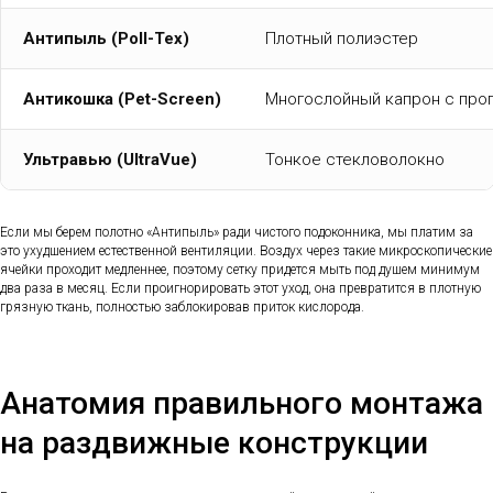
Антипыль (Poll-Tex)
Плотный полиэстер
Антикошка (Pet-Screen)
Многослойный капрон с про
Ультравью (UltraVue)
Тонкое стекловолокно
Если мы берем полотно «Антипыль» ради чистого подоконника, мы платим за
это ухудшением естественной вентиляции. Воздух через такие микроскопические
ячейки проходит медленнее, поэтому сетку придется мыть под душем минимум
два раза в месяц. Если проигнорировать этот уход, она превратится в плотную
грязную ткань, полностью заблокировав приток кислорода.
Анатомия правильного монтажа
на раздвижные конструкции