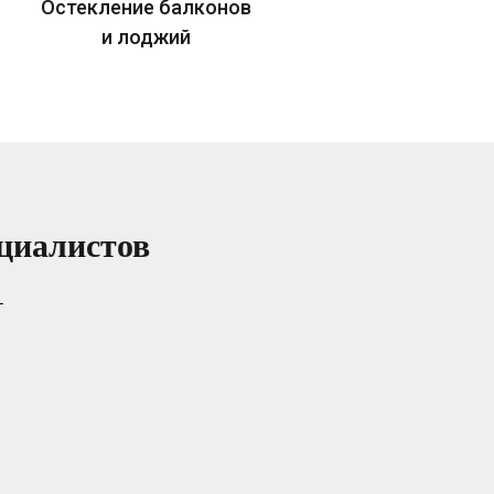
Остекление балконов
и лоджий
циалистов
т