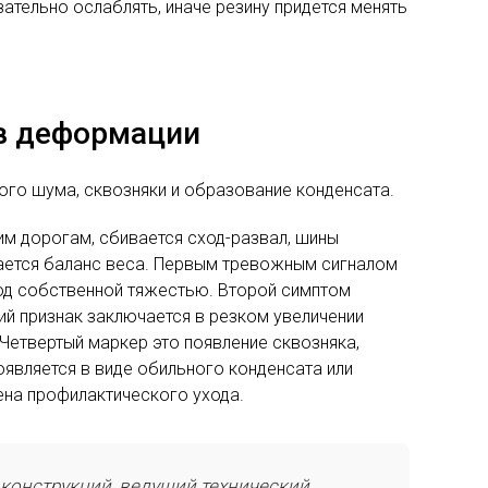
ательно ослаблять, иначе резину придется менять
ов деформации
ого шума, сквозняки и образование конденсата.
им дорогам, сбивается сход-развал, шины
ушается баланс веса. Первым тревожным сигналом
 под собственной тяжестью. Второй симптом
ий признак заключается в резком увеличении
Четвертый маркер это появление сквозняка,
является в виде обильного конденсата или
ена профилактического ухода.
 конструкций, ведущий технический