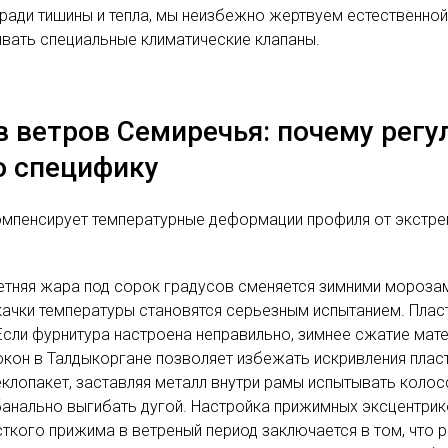
ди тишины и тепла, мы неизбежно жертвуем естественной п
ивать специальные климатические клапаны.
 ветров Семиречья: почему регу
ю специфику
омпенсирует температурные деформации профиля от экстре
етняя жара под сорок градусов сменяется зимними морозам
качки температуры становятся серьезным испытанием. Плас
Если фурнитура настроена неправильно, зимнее сжатие мат
кон в Талдыкоргане позволяет избежать искривления пласт
стеклопакет, заставляя металл внутри рамы испытывать кол
банально выгибать дугой. Настройка прижимных эксцентрик
кого прижима в ветреный период заключается в том, что р