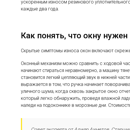
ускоренным износом резинового уплотнительного 
каждые два года.
Как понять, что окну нуже
Скрытые симптомы износа окон включают скрежет 
Оконный механизм можно сравнить с ходовой част
начинают стираться неравномерно, а машину тяне
становится легкий цепляющий звук в нижней част
выражается в том, что ручка начинает поворачива
уличного шума, когда сквозь закрытое окно отч
который легко обнаружить, проведя влажной ладо
наледи на подоконнике в морозные дни. Стоимос
Совет эксперта от Алияр Ахметов, Старш