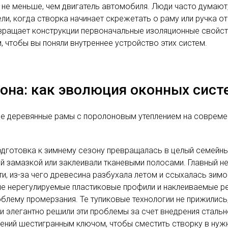
 не меньше, чем двигатель автомобиля. Люди часто думают,
ли, когда створка начинает скрежетать о раму или ручка о
ращает конструкции первоначальные изоляционные свойства
 чтобы вы поняли внутреннее устройство этих систем.
она: как эволюция оконных сист
ые деревянные рамы с поролоновым утеплением на совреме
подготовка к зимнему сезону превращалась в целый семейны
й замазкой или заклеивали тканевыми полосами. Главный н
и, из-за чего древесина разбухала летом и ссыхалась зимо
ие нерегулируемые пластиковые профили и наклеиваемые ре
блему промерзания. Те тупиковые технологии не прижились, 
и элегантно решили эти проблемы за счет внедрения сталь
жений шестигранным ключом, чтобы сместить створку в нуж