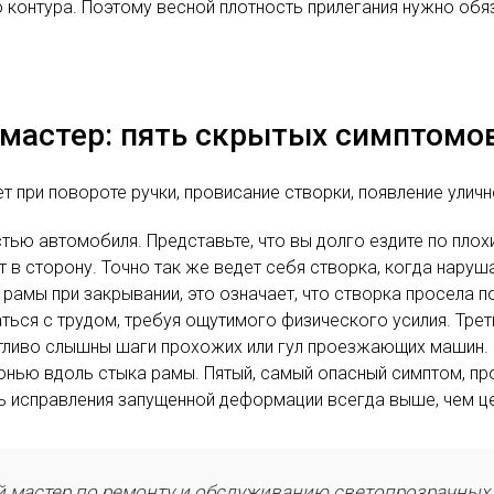
контура. Поэтому весной плотность прилегания нужно обяз
н мастер: пять скрытых симптом
при повороте ручки, провисание створки, появление уличн
ью автомобиля. Представьте, что вы долго ездите по плох
т в сторону. Точно так же ведет себя створка, когда нар
и рамы при закрывании, это означает, что створка просела
ться с трудом, требуя ощутимого физического усилия. Трет
етливо слышны шаги прохожих или гул проезжающих машин. 
нью вдоль стыка рамы. Пятый, самый опасный симптом, про
ть исправления запущенной деформации всегда выше, чем ц
ий мастер по ремонту и обслуживанию светопрозрачных